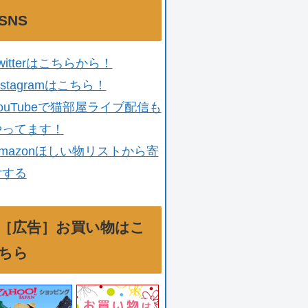
SNS
witterはこちらから！
nstagramはこちら！
ouTubeで猫部屋ライブ配信も
やってます！
mazonほしい物リストから寄
付する
［広告］お買い物はこ
ちら