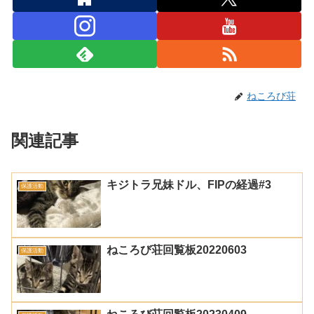
ねころび荘
関連記事
キジトラ兄妹ドル、FIPの経過#3
保護活動
ねころび荘回覧板20220603
保護活動