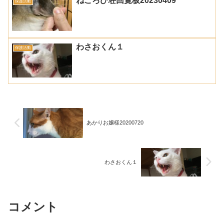
ねころび荘回覧板20230409
保護活動
わさおくん１
保護活動
あかりお嬢様20200720
わさおくん１
コメント