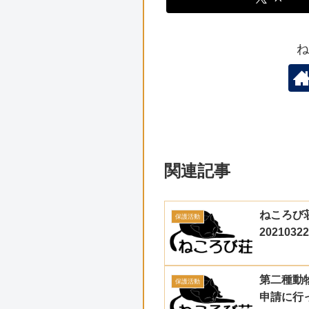
ね
関連記事
ねころび
保護活動
20210322
第二種動
保護活動
申請に行