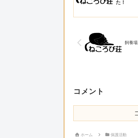
た！
飼養場
コメント
ホーム
保護活動