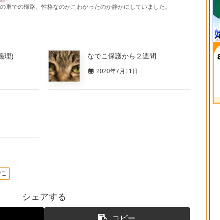
の車での帰路。性格なのかこわかったのか静かにしていました。
義理)
なでこ保護から２週間
2020年7月11日
でこ
シェアする
コピー