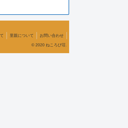
て
里親について
お問い合わせ
© 2020 ねころび荘.