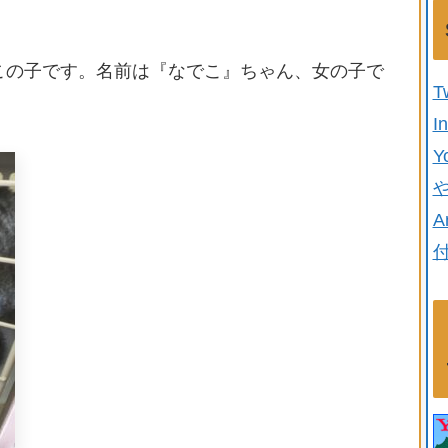
。
この子です。名前は『なでこ』ちゃん、女の子で
T
I
Y
A