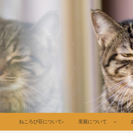
ねころび荘について
里親について