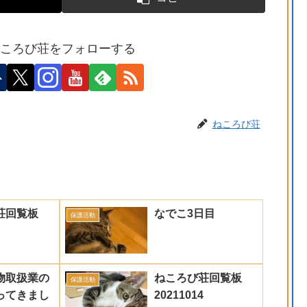
ころび荘をフォローする
ねころび荘
荘回覧板
なでこ3日目
保護活動
物取扱業の
ねころび荘回覧板
保護活動
ってきまし
20211014