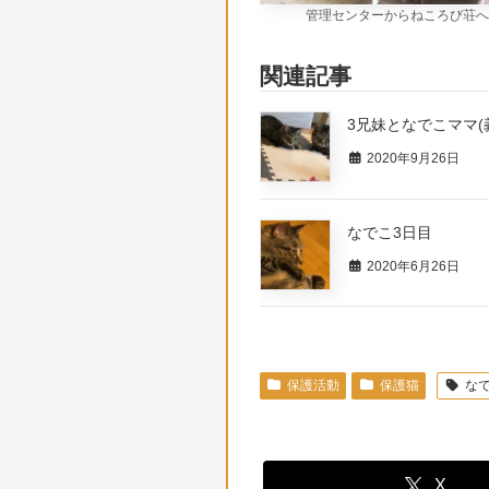
管理センターからねころび荘へ
関連記事
3兄妹となでこママ(
2020年9月26日
なでこ3日目
2020年6月26日
保護活動
保護猫
な
X