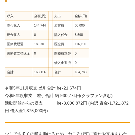
収入
金額(円)
支出
金額(円)
寄付収入
144,744
運営費
60,000
現金収入
0
購入代金
8,598
医療費返還
18,370
医療費
116,190
医療費立替返金
0
医療費立替
0
借入金返済
0
合計
163,114
合計
184,788
令和5年11月収支 差引合計 約 -21,674円
令和5年度収支 差引合計 約 930,774円(クラファン含む)
活動開始からの収支 約 -3,096,872円 (内訳 資金-1,721,872
円 借入金1,375,000円)
少しでも多くの猫を助けるため、ねころび荘に寄付や支援をいた