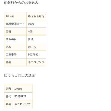
他銀行からのお振込み
銀行名
ゆうちょ銀行
金融機関コード
9900
店番
408
預金種目
普通
店名
四〇八
口座番号
5027892
名義
ネコロビソウ
ゆうちょ同士の送金
記号
14050
番号
50278921
名義
ネコロビソウ