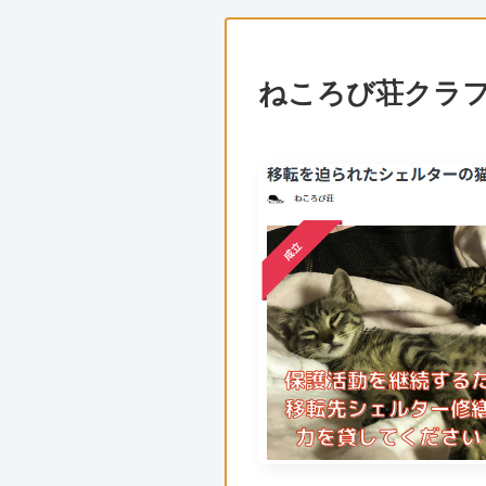
ねころび荘クラ