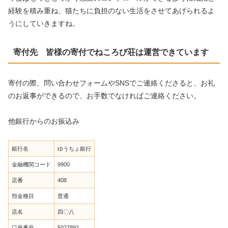
経験を積み重ね、猫たちに負担のない生活をさせてあげられるよ
うにしていきますね。
寄付先 皆様の寄付でねころび荘は運営できています
寄付の際、問い合わせフォームやSNSでご連絡くださると、お礼
のお返事ができるので、お手数でなければご連絡ください。
他銀行からのお振込み
銀行名
ゆうちょ銀行
金融機関コード
9900
店番
408
預金種目
普通
店名
四〇八
口座番号
5027892