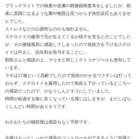
ブラックライトでの検査や皮膚の顕微鏡検査等をしましたが、顕
著に原因になるような菌や物質は見つからず炎症反応もありませ
んでした。
ストレスなどの心因性なのかも知れません。
ステロイドの服用で毛が生えてくるか様子を見るとのことでした
が、その後猫風邪に感染してしまったので免疫力を下げるステロ
イドは中止し、抗生剤を投与することに。
獣医さんと相談の上、マリオと同じくケトコナゾールも塗布して
います。
ラキは17歳という高齢でしたので負担のかかるワクチンは打って
おらず、ステロイドを服用したので免疫も下がっているところへ
の感染だったので、かなりしんどそうにしていました。
時間が経過する毎に良くなっている感じはしますが、まだしばら
くしんどい時間がありそうです。
わさおたちの猫部屋は感染もなく平和です。
今後はもっとしっかり感染のコントロールができるように知識と